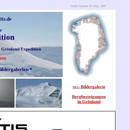
letztes Update 16. Aug. 2009
ts.de
er
tion
e Grönland Expedition
2008
ildergalerien *
Bildergalerie
NEU:
Bergbesteigungen
in Grönland