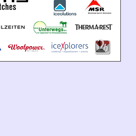
tabtabta
t
t
t
t
t
t
t