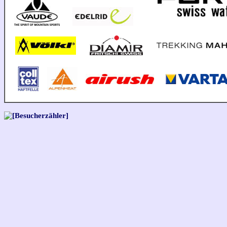
t
tabt
t
t
t
t
t
tt
tabt