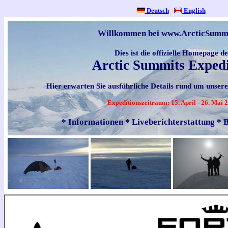
Deutsch
t
English
Willkommen bei www.ArcticSummi
Dies ist die offizielle Homepage d
Arctic Summits Expedi
Hier erwarten Sie ausführliche Details rund um unser
Expeditionszeitraum: 15. April - 26. Mai 
* Informationen * Liveberichterstattung * B